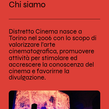
C
h
i
s
i
a
m
o
Distretto
Cinema
nasce
a
Torino
nel
2006
con
lo
scopo
di
valorizzare
l’arte
cinematografica,
promuovere
attività
per
stimolare
ed
accrescere
la
conoscenza
del
cinema
e
favorirne
la
divulgazione.