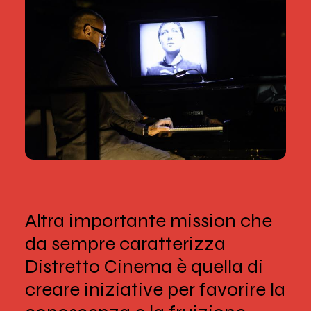
Altra importante mission che
da sempre caratterizza
Distretto Cinema è quella di
creare iniziative per favorire la