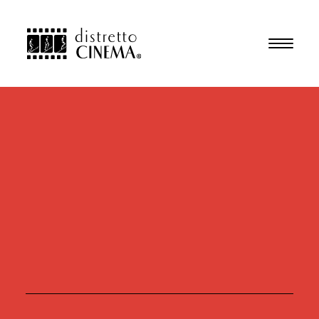
Attività
Produzioni
Collaboratori
Progetti per le scuole
Chi siamo
Contatti