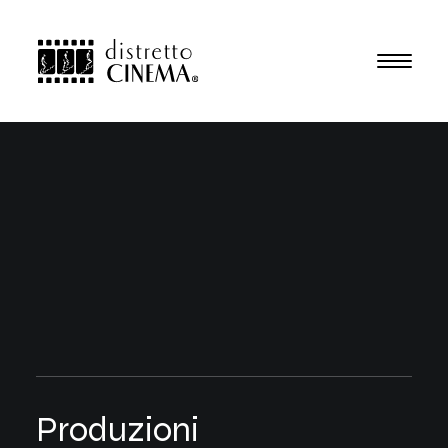
Attività
Produzioni
Collaboratori
Progetti per le scuole
Chi siamo
Contatti
P
r
o
d
u
z
i
o
n
i