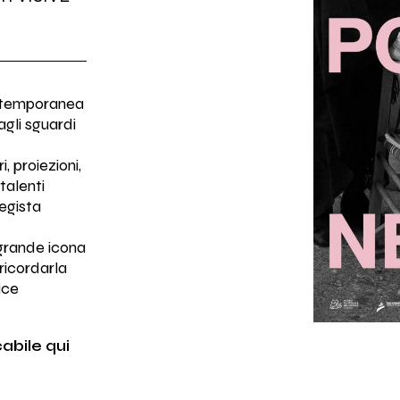
ontemporanea
agli sguardi
, proiezioni,
talenti
regista
 grande icona
 ricordarla
ice
cabile
qui